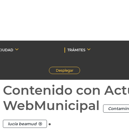
CIUDAD
TRÁMITES
Desplegar
Contenido con Act
WebMunicipal
Contamina
.
lucía beamud