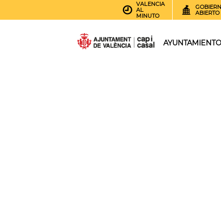
VALENCIA
GOBIER
AL
ABIERTO
MINUTO
AYUNTAMIENT