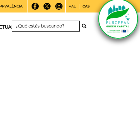
PPVALÈNCIA
VAL
CAS
CTUALIDAD