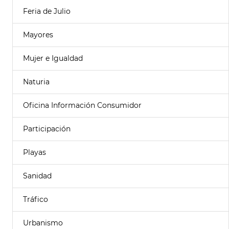
Feria de Julio
Mayores
Mujer e Igualdad
Naturia
Oficina Información Consumidor
Participación
Playas
Sanidad
Tráfico
Urbanismo