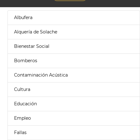
Albufera
Alquería de Solache
Bienestar Social
Bomberos
Contaminación Acústica
Cultura
Educación
Empleo
Fallas