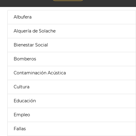
Albufera
Alquería de Solache
Bienestar Social
Bomberos
Contaminación Acústica
Cultura
Educación
Empleo
Fallas