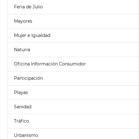
Feria de Julio
Mayores
Mujer e Igualdad
Naturia
Oficina Información Consumidor
Participación
Playas
Sanidad
Tráfico
Urbanismo