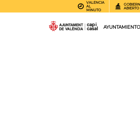
VALENCIA
GOBIER
AL
ABIERTO
MINUTO
AYUNTAMIENT