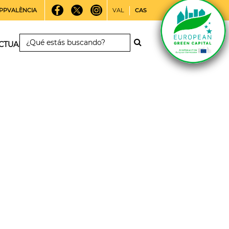
PPVALÈNCIA
VAL
CAS
CTUALIDAD