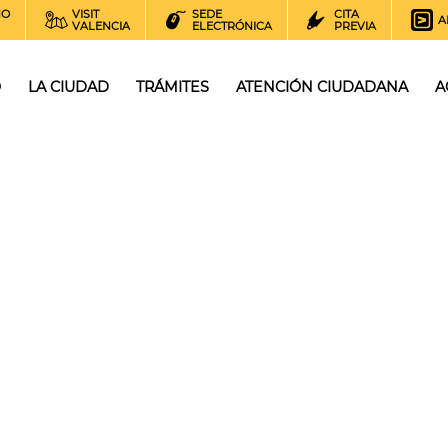
NO
VISIT
SEDE
CITA
A
VALENCIA
ELECTRÓNICA
PREVIA
O
LA CIUDAD
TRÁMITES
ATENCIÓN CIUDADANA
A