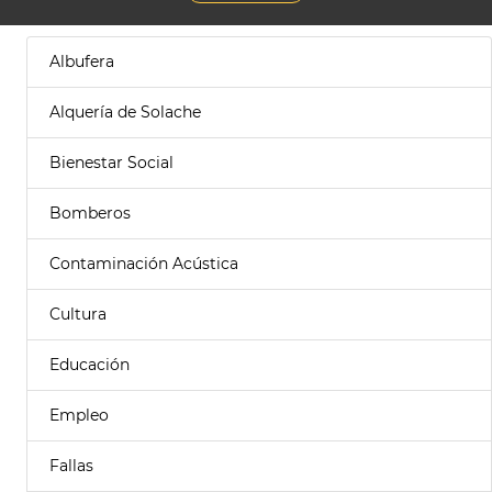
Albufera
Alquería de Solache
Bienestar Social
Bomberos
Contaminación Acústica
Cultura
Educación
Empleo
Fallas