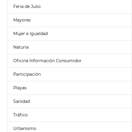
Feria de Julio
Mayores
Mujer e Igualdad
Naturia
Oficina Información Consumidor
Participación
Playas
Sanidad
Tráfico
Urbanismo