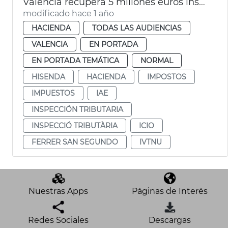
València recupera 5 millones euros inspecciones tributarias 2024
modificado hace 1 año
HACIENDA
TODAS LAS AUDIENCIAS
VALENCIA
EN PORTADA
EN PORTADA TEMÁTICA
NORMAL
HISENDA
HACIENDA
IMPOSTOS
IMPUESTOS
IAE
INSPECCIÓN TRIBUTARIA
INSPECCIÓ TRIBUTÀRIA
ICIO
FERRER SAN SEGUNDO
IVTNU
Nuestras Apps
Páginas de Interés
Redes Sociales
Descargas