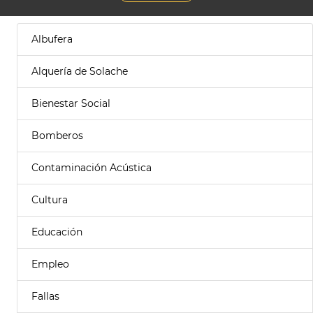
Albufera
Alquería de Solache
Bienestar Social
Bomberos
Contaminación Acústica
Cultura
Educación
Empleo
Fallas