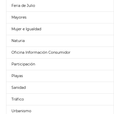
Feria de Julio
Mayores
Mujer e Igualdad
Naturia
Oficina Información Consumidor
Participación
Playas
Sanidad
Tráfico
Urbanismo