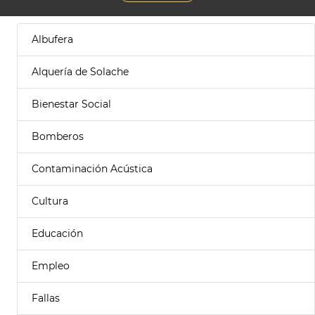
Albufera
Alquería de Solache
Bienestar Social
Bomberos
Contaminación Acústica
Cultura
Educación
Empleo
Fallas