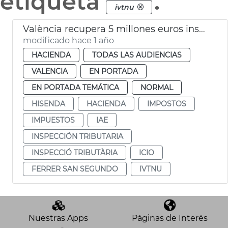
etiqueta
.
ivtnu
València recupera 5 millones euros inspecciones tributarias 2024
modificado hace 1 año
HACIENDA
TODAS LAS AUDIENCIAS
VALENCIA
EN PORTADA
EN PORTADA TEMÁTICA
NORMAL
HISENDA
HACIENDA
IMPOSTOS
IMPUESTOS
IAE
INSPECCIÓN TRIBUTARIA
INSPECCIÓ TRIBUTÀRIA
ICIO
FERRER SAN SEGUNDO
IVTNU
Nuestras Apps
Páginas de Interés