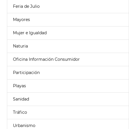
Feria de Julio
Mayores
Mujer e Igualdad
Naturia
Oficina Información Consumidor
Participación
Playas
Sanidad
Tráfico
Urbanismo