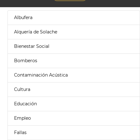
Albufera
Alquería de Solache
Bienestar Social
Bomberos
Contaminación Acústica
Cultura
Educación
Empleo
Fallas