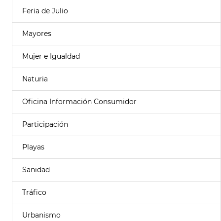
Feria de Julio
Mayores
Mujer e Igualdad
Naturia
Oficina Información Consumidor
Participación
Playas
Sanidad
Tráfico
Urbanismo