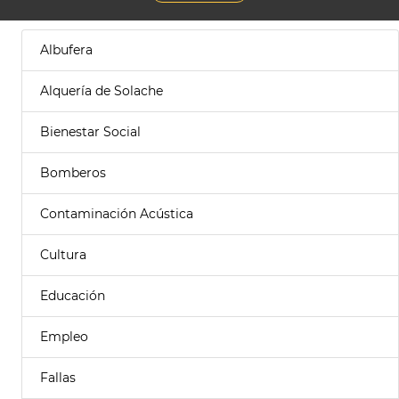
Albufera
Alquería de Solache
Bienestar Social
Bomberos
Contaminación Acústica
Cultura
Educación
Empleo
Fallas