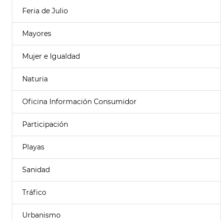
Feria de Julio
Mayores
Mujer e Igualdad
Naturia
Oficina Información Consumidor
Participación
Playas
Sanidad
Tráfico
Urbanismo