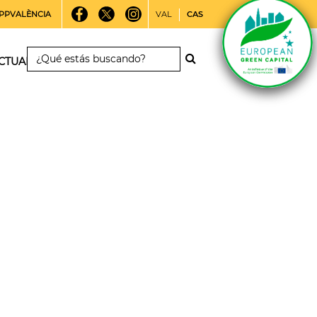
PPVALÈNCIA
VAL
CAS
CTUALIDAD