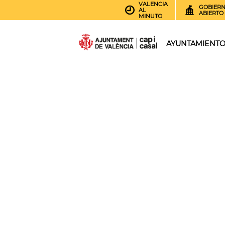
VALENCIA
GOBIER
AL
ABIERTO
MINUTO
AYUNTAMIENT