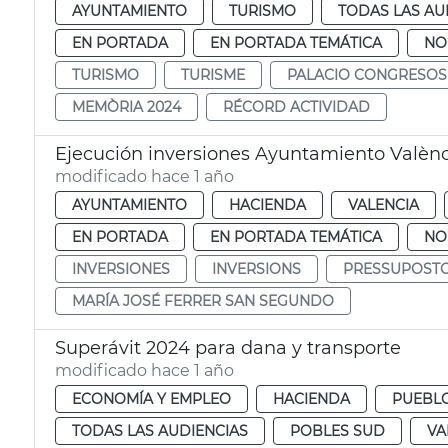
AYUNTAMIENTO
TURISMO
TODAS LAS AU
EN PORTADA
EN PORTADA TEMÁTICA
NO
TURISMO
TURISME
PALACIO CONGRESOS
MEMÒRIA 2024
RÉCORD ACTIVIDAD
Ejecución inversiones Ayuntamiento Valènc
modificado hace 1 año
AYUNTAMIENTO
HACIENDA
VALENCIA
EN PORTADA
EN PORTADA TEMÁTICA
NO
INVERSIONES
INVERSIONS
PRESSUPOST
MARÍA JOSÉ FERRER SAN SEGUNDO
Superávit 2024 para dana y transporte
modificado hace 1 año
ECONOMÍA Y EMPLEO
HACIENDA
PUEBLO
TODAS LAS AUDIENCIAS
POBLES SUD
VA