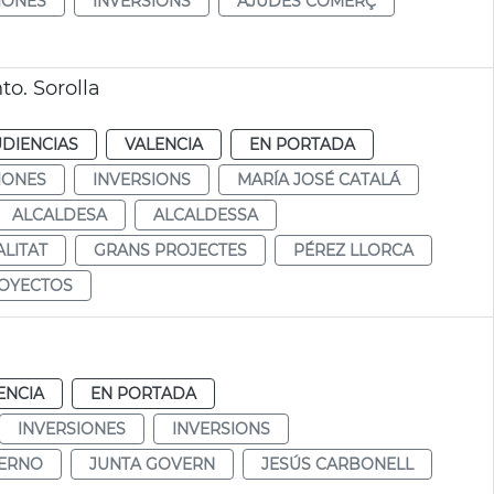
IONES
INVERSIONS
AJUDES COMERÇ
to. Sorolla
UDIENCIAS
VALENCIA
EN PORTADA
IONES
INVERSIONS
MARÍA JOSÉ CATALÁ
ALCALDESA
ALCALDESSA
LITAT
GRANS PROJECTES
PÉREZ LLORCA
OYECTOS
ENCIA
EN PORTADA
INVERSIONES
INVERSIONS
IERNO
JUNTA GOVERN
JESÚS CARBONELL