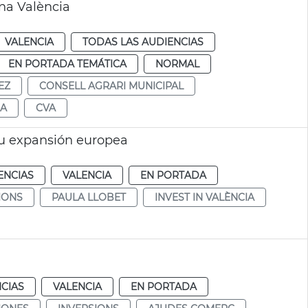
na València
VALENCIA
TODAS LAS AUDIENCIAS
EN PORTADA TEMÁTICA
NORMAL
EZ
CONSELL AGRARI MUNICIPAL
A
CVA
su expansión europea
ENCIAS
VALENCIA
EN PORTADA
IONS
PAULA LLOBET
INVEST IN VALÈNCIA
CIAS
VALENCIA
EN PORTADA