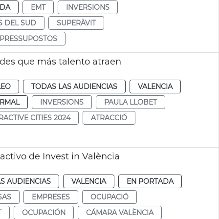
NDA
EMT
INVERSIONS
S DEL SUD
SUPERÀVIT
I PRESSUPOSTOS
ades que más talento atraen
LEO
TODAS LAS AUDIENCIAS
VALENCIA
RMAL
INVERSIONS
PAULA LLOBET
CTIVE CITIES 2024
ATRACCIÓ
ctivo de Invest in València
S AUDIENCIAS
VALENCIA
EN PORTADA
SAS
EMPRESES
OCUPACIÓ
T
OCUPACIÓN
CÁMARA VALÈNCIA