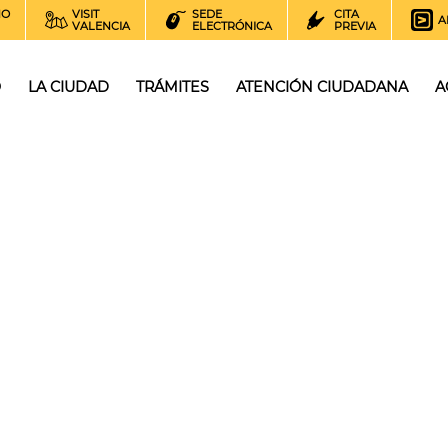
NO
VISIT
SEDE
CITA
A
VALENCIA
ELECTRÓNICA
PREVIA
O
LA CIUDAD
TRÁMITES
ATENCIÓN CIUDADANA
A