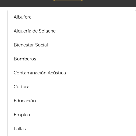
Albufera
Alquería de Solache
Bienestar Social
Bomberos
Contaminación Acústica
Cultura
Educación
Empleo
Fallas