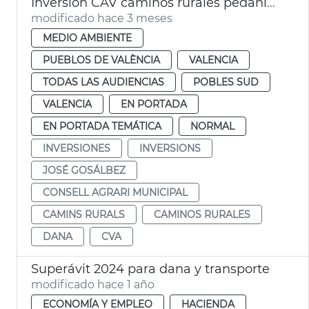
Inversión CAV caminos rurales pedanías dana València
modificado hace 3 meses
MEDIO AMBIENTE
PUEBLOS DE VALÈNCIA
VALENCIA
TODAS LAS AUDIENCIAS
POBLES SUD
VALENCIA
EN PORTADA
EN PORTADA TEMÁTICA
NORMAL
INVERSIONES
INVERSIONS
JOSÉ GOSÁLBEZ
CONSELL AGRARI MUNICIPAL
CAMINS RURALS
CAMINOS RURALES
DANA
CVA
Superávit 2024 para dana y transporte
modificado hace 1 año
ECONOMÍA Y EMPLEO
HACIENDA