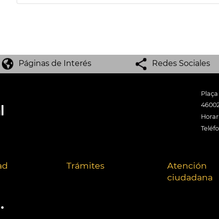
Páginas de Interés
Redes Sociales
Plaça
46002
Horari
Teléf
ad
Trámites
Atención
ciudadana
.