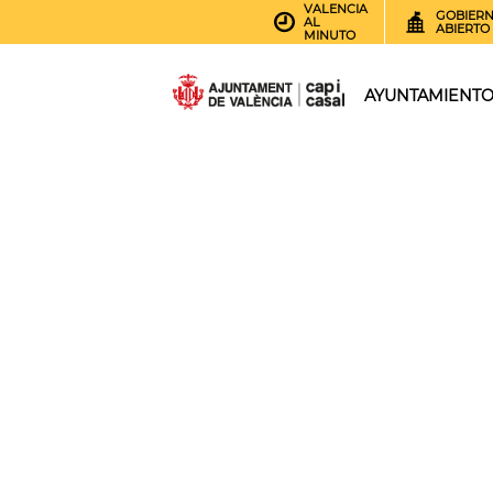
VALENCIA
GOBIER
AL
ABIERTO
MINUTO
AYUNTAMIENT