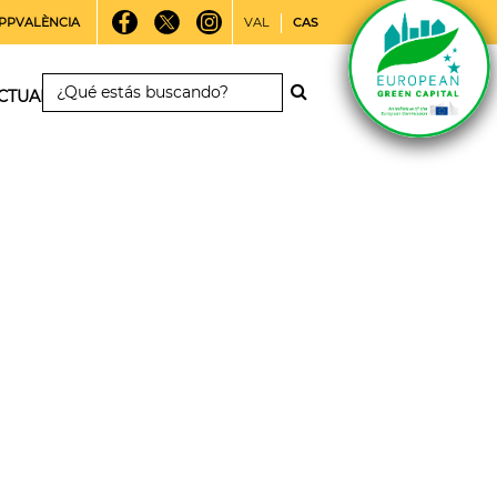
PPVALÈNCIA
VAL
CAS
CTUALIDAD