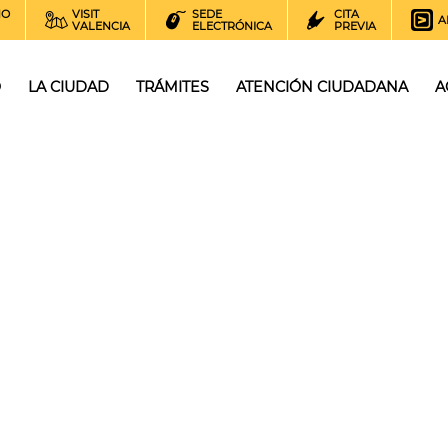
NO
VISIT
SEDE
CITA
A
VALENCIA
ELECTRÓNICA
PREVIA
O
LA CIUDAD
TRÁMITES
ATENCIÓN CIUDADANA
A