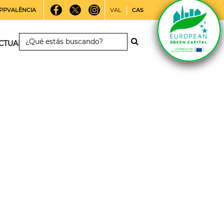
PPVALÈNCIA
VAL
CAS
CTUALIDAD