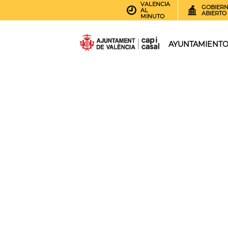
VALENCIA
GOBIER
AL
ABIERTO
MINUTO
AYUNTAMIENT