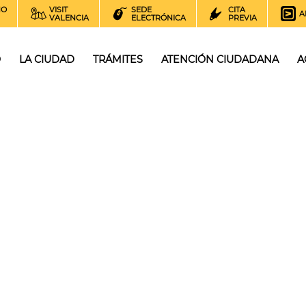
NO
VISIT
SEDE
CITA
A
VALENCIA
ELECTRÓNICA
PREVIA
O
LA CIUDAD
TRÁMITES
ATENCIÓN CIUDADANA
A