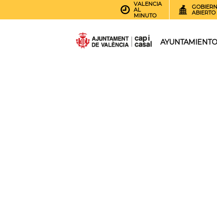
VALENCIA
GOBIER
AL
ABIERTO
MINUTO
AYUNTAMIENT