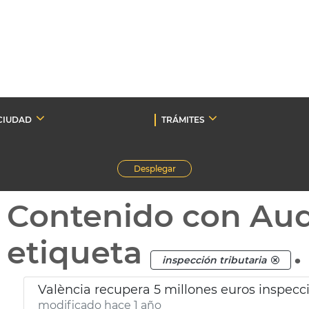
CIUDAD
TRÁMITES
Desplegar
Contenido con Au
etiqueta
.
inspección tributaria
València recupera 5 millones euros inspecci
modificado hace 1 año