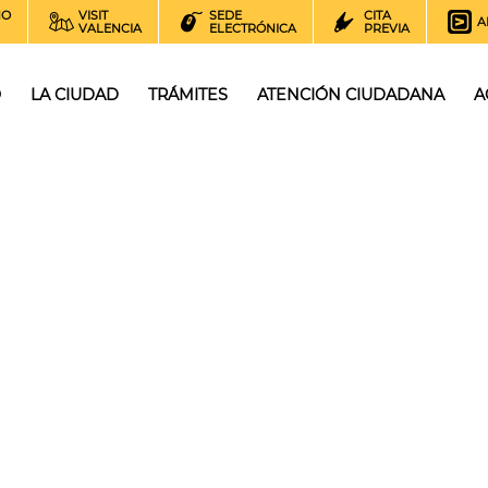
NO
VISIT
SEDE
CITA
A
VALENCIA
ELECTRÓNICA
PREVIA
O
LA CIUDAD
TRÁMITES
ATENCIÓN CIUDADANA
A