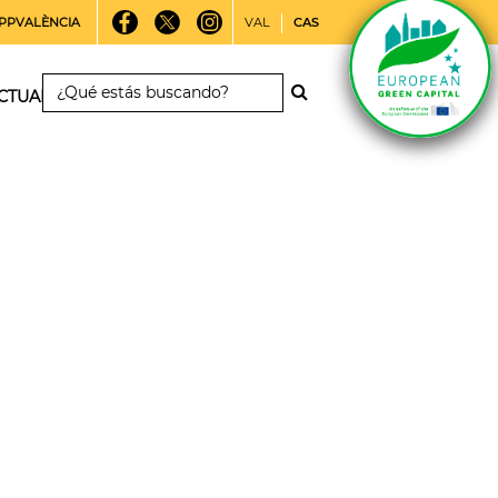
PPVALÈNCIA
VAL
CAS
CTUALIDAD