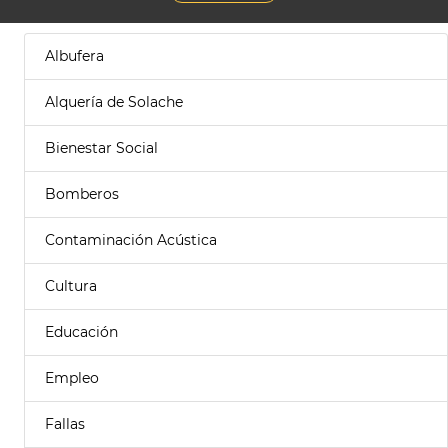
Albufera
Alquería de Solache
Bienestar Social
Bomberos
Contaminación Acústica
Cultura
Educación
Empleo
Fallas