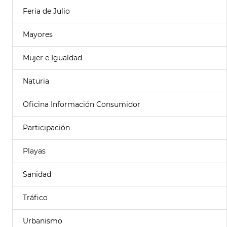
Feria de Julio
Mayores
Mujer e Igualdad
Naturia
Oficina Información Consumidor
Participación
Playas
Sanidad
Tráfico
Urbanismo