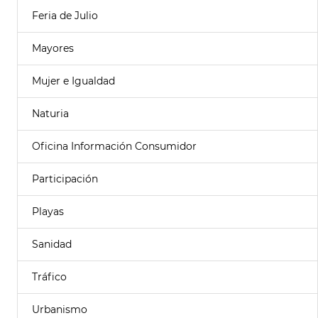
Feria de Julio
Mayores
Mujer e Igualdad
Naturia
Oficina Información Consumidor
Participación
Playas
Sanidad
Tráfico
Urbanismo