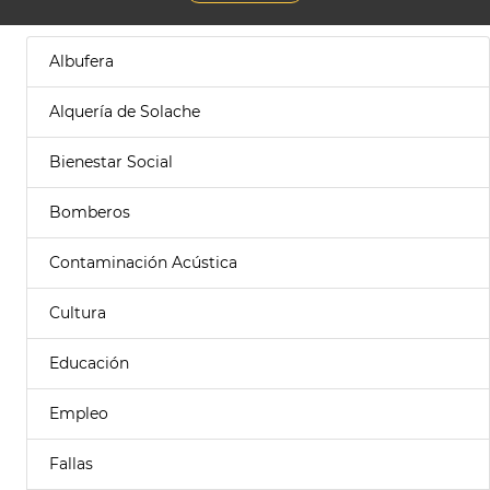
Albufera
Alquería de Solache
Bienestar Social
Bomberos
Contaminación Acústica
Cultura
Educación
Empleo
Fallas