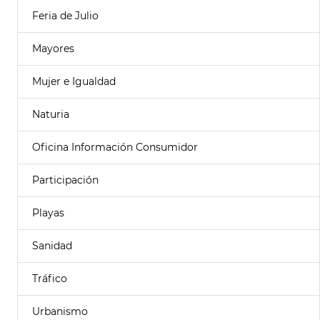
Feria de Julio
Mayores
Mujer e Igualdad
Naturia
Oficina Información Consumidor
Participación
Playas
Sanidad
Tráfico
Urbanismo