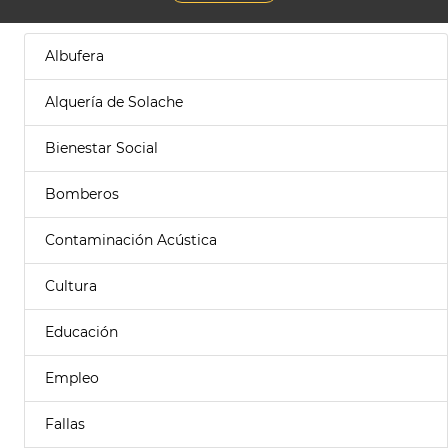
Albufera
Alquería de Solache
Bienestar Social
Bomberos
Contaminación Acústica
Cultura
Educación
Empleo
Fallas