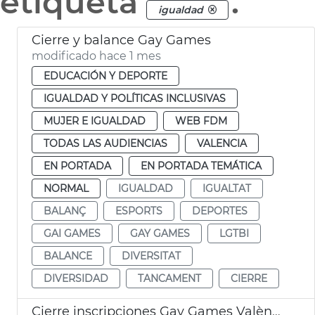
etiqueta
.
igualdad
Cierre y balance Gay Games
modificado hace 1 mes
EDUCACIÓN Y DEPORTE
IGUALDAD Y POLÍTICAS INCLUSIVAS
MUJER E IGUALDAD
WEB FDM
TODAS LAS AUDIENCIAS
VALENCIA
EN PORTADA
EN PORTADA TEMÁTICA
NORMAL
IGUALDAD
IGUALTAT
BALANÇ
ESPORTS
DEPORTES
GAI GAMES
GAY GAMES
LGTBI
BALANCE
DIVERSITAT
DIVERSIDAD
TANCAMENT
CIERRE
Cierre inscripciones Gay Games València 2026