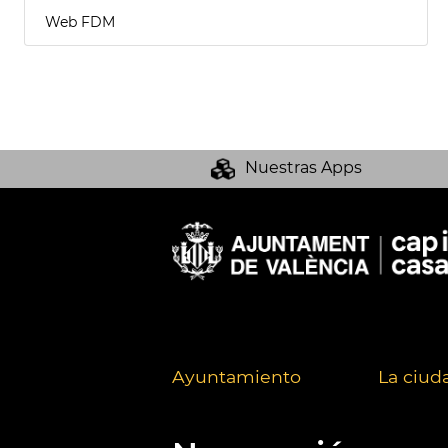
Web FDM
Nuestras Apps
Ayuntamiento
La ciud