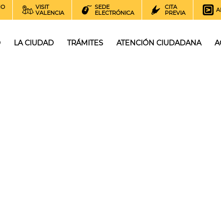
NO
VISIT
SEDE
CITA
A
VALENCIA
ELECTRÓNICA
PREVIA
O
LA CIUDAD
TRÁMITES
ATENCIÓN CIUDADANA
A