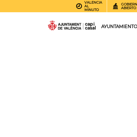
VALENCIA
GOBIER
AL
ABIERTO
MINUTO
AYUNTAMIENT