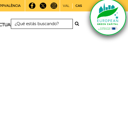
PPVALÈNCIA
VAL
CAS
CTUALIDAD