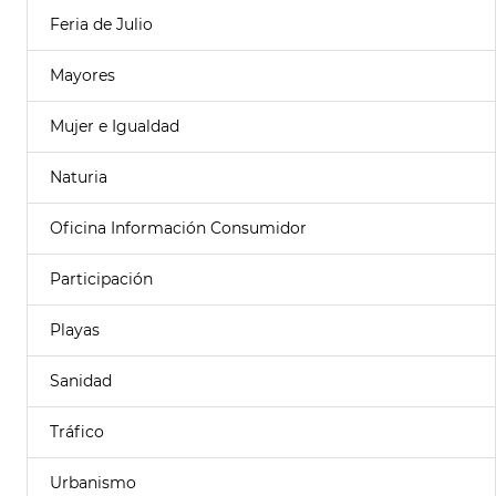
Feria de Julio
Mayores
Mujer e Igualdad
Naturia
Oficina Información Consumidor
Participación
Playas
Sanidad
Tráfico
Urbanismo