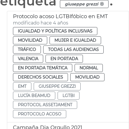
etiqueta
.
giuseppe grezzi
Protocolo acoso LGTBIfóbico en EMT
modificado hace 4 años
IGUALDAD Y POLÍTICAS INCLUSIVAS
MOVILIDAD
MUJER E IGUALDAD
TRÁFICO
TODAS LAS AUDIENCIAS
VALENCIA
EN PORTADA
EN PORTADA TEMÁTICA
NORMAL
DERECHOS SOCIALES
MOVILIDAD
EMT
GIUSEPPE GREZZI
LUCÍA BEAMUD
LGTBI
PROTOCOL ASSETJAMENT
PROTOCOLO ACOSO
Campaña Dia Orgullo 2021