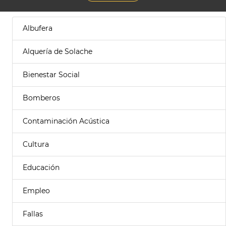
Albufera
Alquería de Solache
Bienestar Social
Bomberos
Contaminación Acústica
Cultura
Educación
Empleo
Fallas