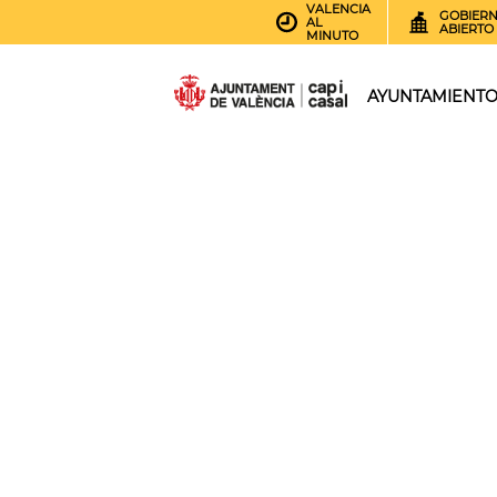
VALENCIA
GOBIER
AL
ABIERTO
MINUTO
AYUNTAMIENT