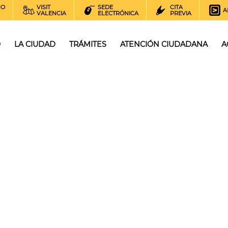
NO
VISIT
SEDE
CITA
A
VALENCIA
ELECTRÓNICA
PREVIA
O
LA CIUDAD
TRÁMITES
ATENCIÓN CIUDADANA
A