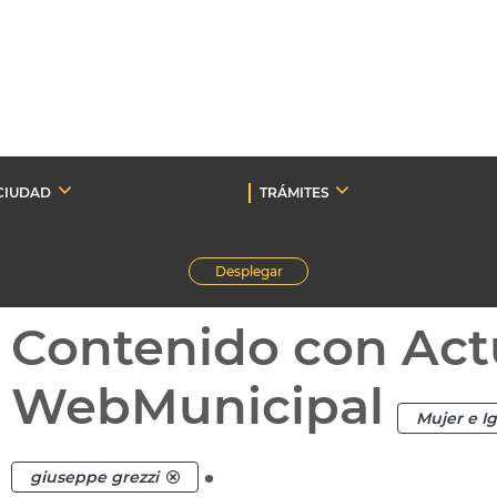
CIUDAD
TRÁMITES
Desplegar
Contenido con Act
WebMunicipal
Mujer e I
.
giuseppe grezzi