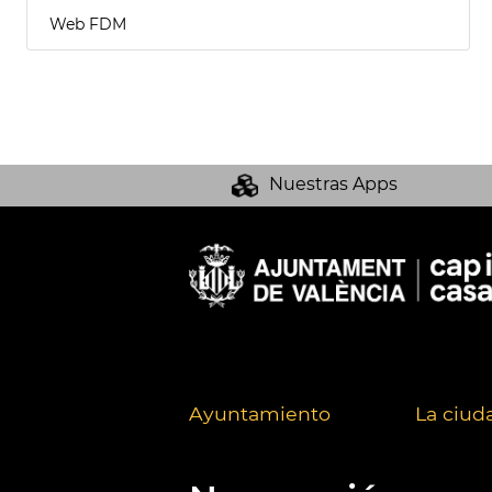
Web FDM
Nuestras Apps
Ayuntamiento
La ciud