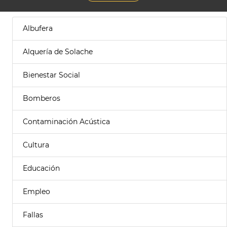
Albufera
Alquería de Solache
Bienestar Social
Bomberos
Contaminación Acústica
Cultura
Educación
Empleo
Fallas