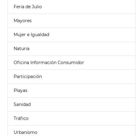
Feria de Julio
Mayores
Mujer e Igualdad
Naturia
Oficina Información Consumidor
Participación
Playas
Sanidad
Tráfico
Urbanismo