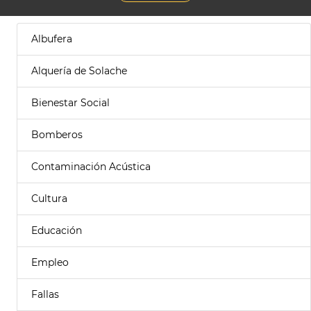
Albufera
Alquería de Solache
Bienestar Social
Bomberos
Contaminación Acústica
Cultura
Educación
Empleo
Fallas