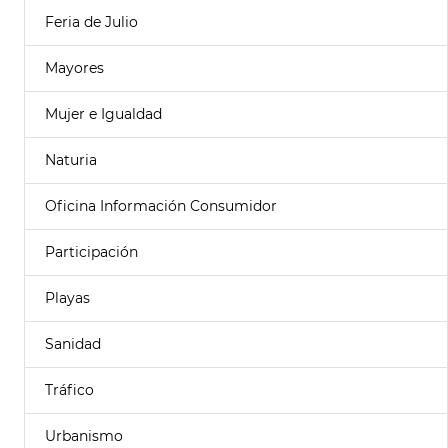
Feria de Julio
Mayores
Mujer e Igualdad
Naturia
Oficina Información Consumidor
Participación
Playas
Sanidad
Tráfico
Urbanismo