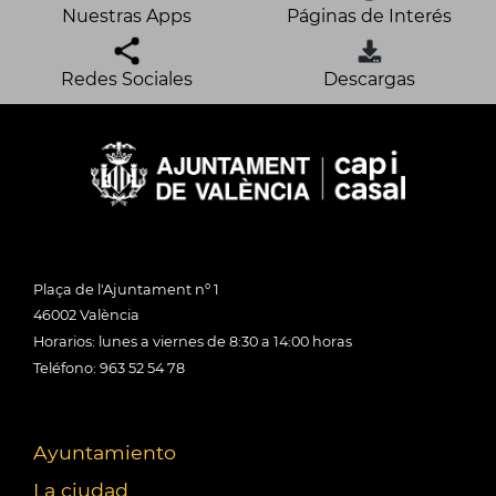
Nuestras Apps
Páginas de Interés
Redes Sociales
Descargas
Plaça de l'Ajuntament nº 1
46002 València
Horarios: lunes a viernes de 8:30 a 14:00 horas
Teléfono: 963 52 54 78
Ayuntamiento
La ciudad