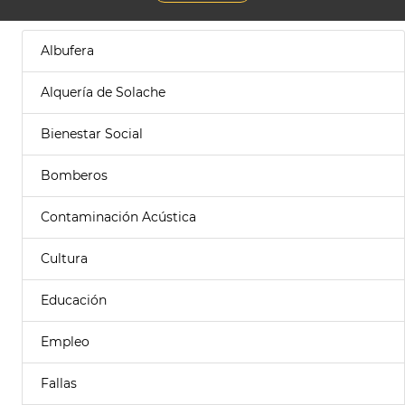
Albufera
Alquería de Solache
Bienestar Social
Bomberos
Contaminación Acústica
Cultura
Educación
Empleo
Fallas