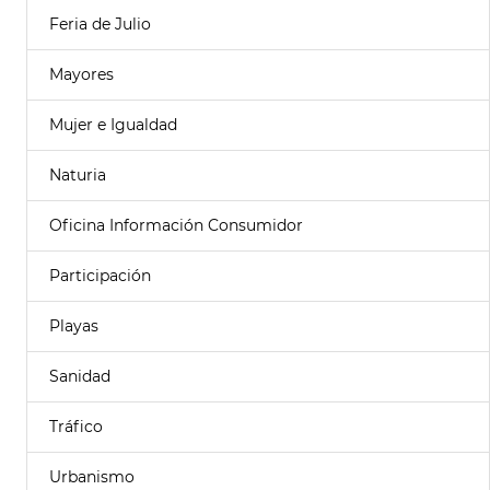
Feria de Julio
Mayores
Mujer e Igualdad
Naturia
Oficina Información Consumidor
Participación
Playas
Sanidad
Tráfico
Urbanismo