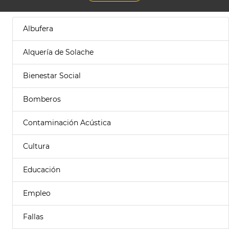
Albufera
Alquería de Solache
Bienestar Social
Bomberos
Contaminación Acústica
Cultura
Educación
Empleo
Fallas