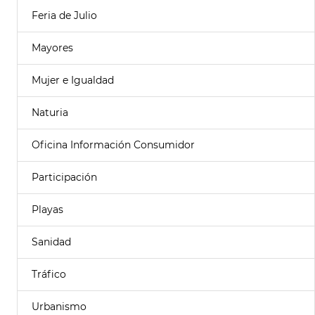
Feria de Julio
Mayores
Mujer e Igualdad
Naturia
Oficina Información Consumidor
Participación
Playas
Sanidad
Tráfico
Urbanismo