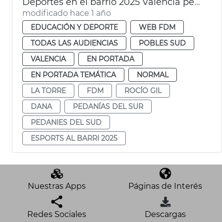
Deportes en el barrio 2025 València pedanías dana
modificado hace 1 año
EDUCACIÓN Y DEPORTE
WEB FDM
TODAS LAS AUDIENCIAS
POBLES SUD
VALENCIA
EN PORTADA
EN PORTADA TEMÁTICA
NORMAL
LA TORRE
FDM
ROCÍO GIL
DANA
PEDANÍAS DEL SUR
PEDANIES DEL SUD
ESPORTS AL BARRI 2025
Nuestras Apps
Páginas de Interés
Redes Sociales
Descargas