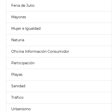
Feria de Julio
Mayores
Mujer e Igualdad
Naturia
Oficina Información Consumidor
Participación
Playas
Sanidad
Tráfico
Urbanismo