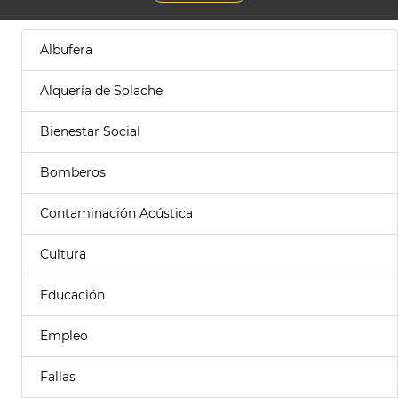
Albufera
Alquería de Solache
Bienestar Social
Bomberos
Contaminación Acústica
Cultura
Educación
Empleo
Fallas