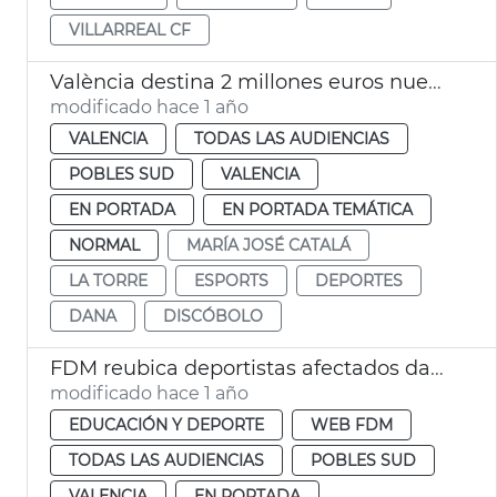
VILLARREAL CF
València destina 2 millones euros nuevo campo de La Torre
modificado hace 1 año
VALENCIA
TODAS LAS AUDIENCIAS
POBLES SUD
VALENCIA
EN PORTADA
EN PORTADA TEMÁTICA
NORMAL
MARÍA JOSÉ CATALÁ
LA TORRE
ESPORTS
DEPORTES
DANA
DISCÓBOLO
FDM reubica deportistas afectados dana
modificado hace 1 año
EDUCACIÓN Y DEPORTE
WEB FDM
TODAS LAS AUDIENCIAS
POBLES SUD
VALENCIA
EN PORTADA