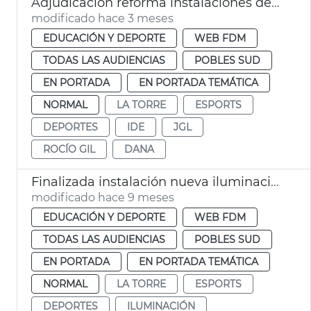
Adjudicación reforma instalaciones deportivas la Torre València
modificado hace 3 meses
EDUCACIÓN Y DEPORTE
WEB FDM
TODAS LAS AUDIENCIAS
POBLES SUD
EN PORTADA
EN PORTADA TEMÁTICA
NORMAL
LA TORRE
ESPORTS
DEPORTES
IDE
JGL
ROCÍO GIL
DANA
Finalizada instalación nueva iluminación campo fútbol La Torre
modificado hace 9 meses
EDUCACIÓN Y DEPORTE
WEB FDM
TODAS LAS AUDIENCIAS
POBLES SUD
EN PORTADA
EN PORTADA TEMÁTICA
NORMAL
LA TORRE
ESPORTS
DEPORTES
ILUMINACIÓN