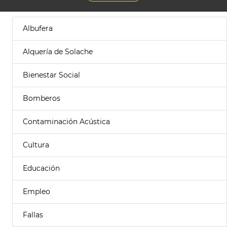
Albufera
Alquería de Solache
Bienestar Social
Bomberos
Contaminación Acústica
Cultura
Educación
Empleo
Fallas