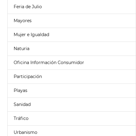
Feria de Julio
Mayores
Mujer e Igualdad
Naturia
Oficina Información Consumidor
Participación
Playas
Sanidad
Tráfico
Urbanismo