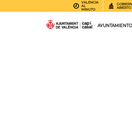
VALENCIA
GOBIER
AL
ABIERTO
MINUTO
AYUNTAMIENT