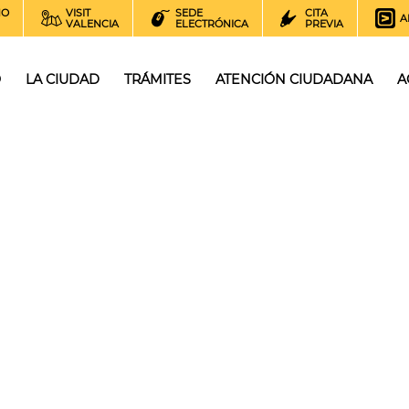
NO
VISIT
SEDE
CITA
A
VALENCIA
ELECTRÓNICA
PREVIA
O
LA CIUDAD
TRÁMITES
ATENCIÓN CIUDADANA
A