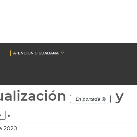
ATENCIÓN CIUDADANA
ualización
y
En portada
.
a 2020