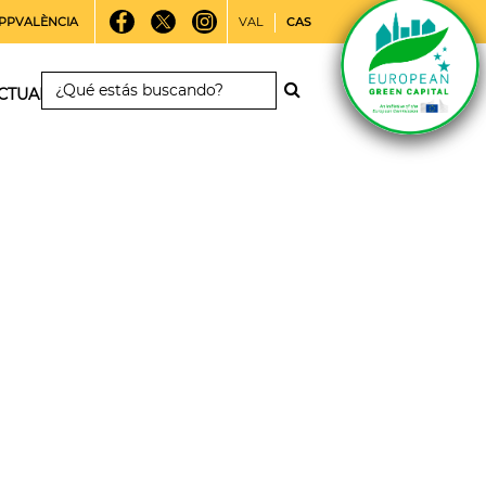
PPVALÈNCIA
VAL
CAS
CTUALIDAD