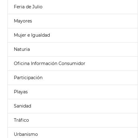
Feria de Julio
Mayores
Mujer e Igualdad
Naturia
Oficina Información Consumidor
Participación
Playas
Sanidad
Tráfico
Urbanismo