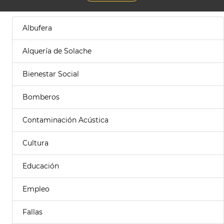
Albufera
Alquería de Solache
Bienestar Social
Bomberos
Contaminación Acústica
Cultura
Educación
Empleo
Fallas