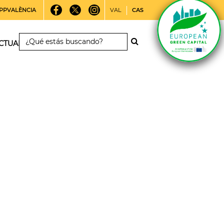
PPVALÈNCIA
VAL
CAS
CTUALIDAD