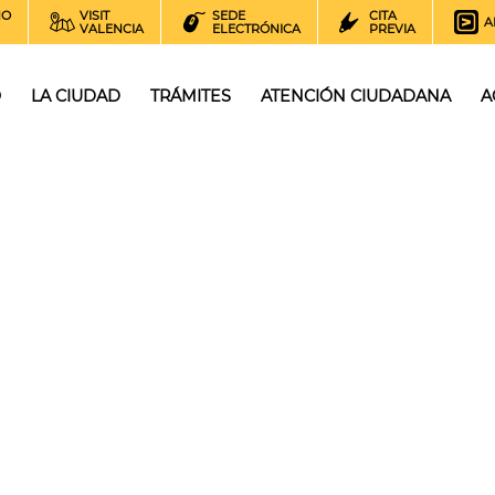
NO
VISIT
SEDE
CITA
A
VALENCIA
ELECTRÓNICA
PREVIA
O
LA CIUDAD
TRÁMITES
ATENCIÓN CIUDADANA
A