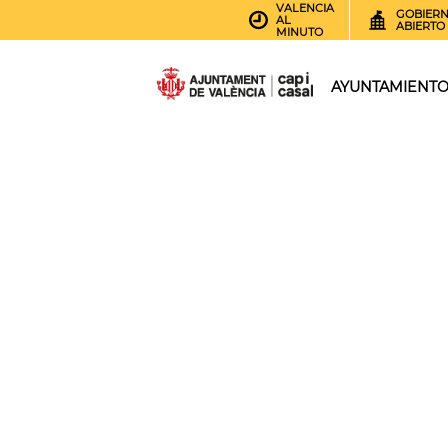
VALENCIA
GOBIER
AL
ABIERTO
MINUTO
AYUNTAMIENT