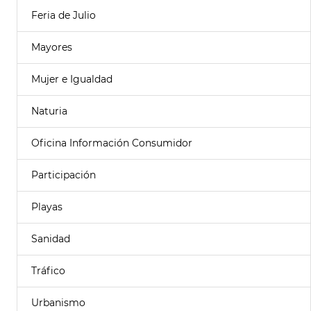
Feria de Julio
Mayores
Mujer e Igualdad
Naturia
Oficina Información Consumidor
Participación
Playas
Sanidad
Tráfico
Urbanismo