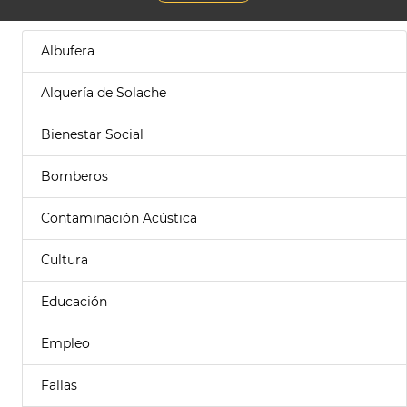
Albufera
Alquería de Solache
Bienestar Social
Bomberos
Contaminación Acústica
Cultura
Educación
Empleo
Fallas