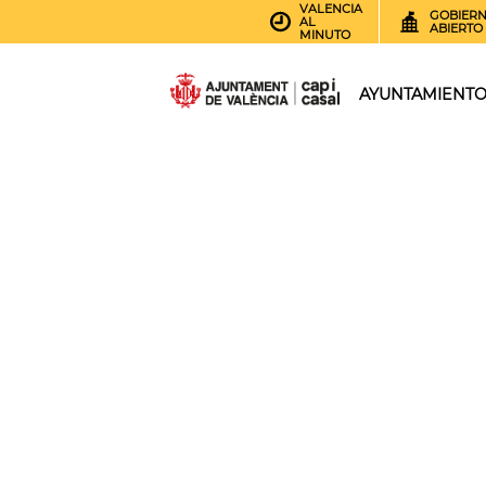
VALENCIA
GOBIER
AL
ABIERTO
MINUTO
AYUNTAMIENT