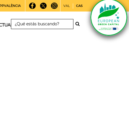
PPVALÈNCIA
VAL
CAS
CTUALIDAD