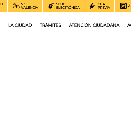
NO
VISIT
SEDE
CITA
A
VALENCIA
ELECTRÓNICA
PREVIA
O
LA CIUDAD
TRÁMITES
ATENCIÓN CIUDADANA
A