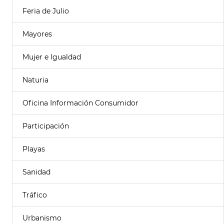
Feria de Julio
Mayores
Mujer e Igualdad
Naturia
Oficina Información Consumidor
Participación
Playas
Sanidad
Tráfico
Urbanismo