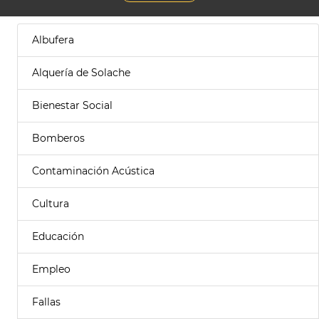
Albufera
Alquería de Solache
Bienestar Social
Bomberos
Contaminación Acústica
Cultura
Educación
Empleo
Fallas