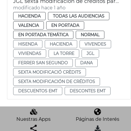
JGL sexta modificación de créditos para vivendes La Torre, deuda y descuentos EMT
modificado hace 1 año
HACIENDA
TODAS LAS AUDIENCIAS
VALENCIA
EN PORTADA
EN PORTADA TEMÁTICA
NORMAL
HISENDA
HACIENDA
VIVENDES
VIVIENDAS
LA TORRE
JGL
FERRER SAN SEGUNDO
DANA
SEXTA MODIFICACIÓ CRÈDITS
SEXTA MODIFICACIÓN DE CRÉDITOS
DESCUENTOS EMT
DESCONTES EMT
Nuestras Apps
Páginas de Interés