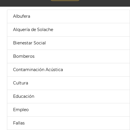
Albufera
Alquería de Solache
Bienestar Social
Bomberos
Contaminación Acústica
Cultura
Educación
Empleo
Fallas