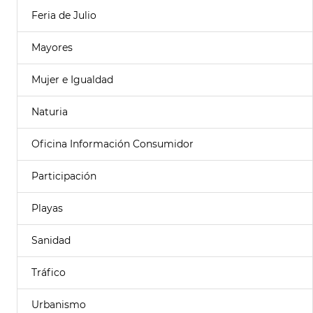
Feria de Julio
Mayores
Mujer e Igualdad
Naturia
Oficina Información Consumidor
Participación
Playas
Sanidad
Tráfico
Urbanismo