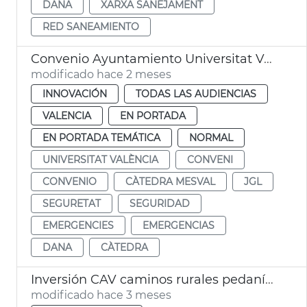
DANA
XARXA SANEJAMENT
RED SANEAMIENTO
Convenio Ayuntamiento Universitat València Cátedra Mesval
modificado hace 2 meses
INNOVACIÓN
TODAS LAS AUDIENCIAS
VALENCIA
EN PORTADA
EN PORTADA TEMÁTICA
NORMAL
UNIVERSITAT VALÈNCIA
CONVENI
CONVENIO
CÀTEDRA MESVAL
JGL
SEGURETAT
SEGURIDAD
EMERGENCIES
EMERGENCIAS
DANA
CÀTEDRA
Inversión CAV caminos rurales pedanías dana València
modificado hace 3 meses