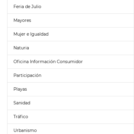
Feria de Julio
Mayores
Mujer e Igualdad
Naturia
Oficina Información Consumidor
Participación
Playas
Sanidad
Tráfico
Urbanismo