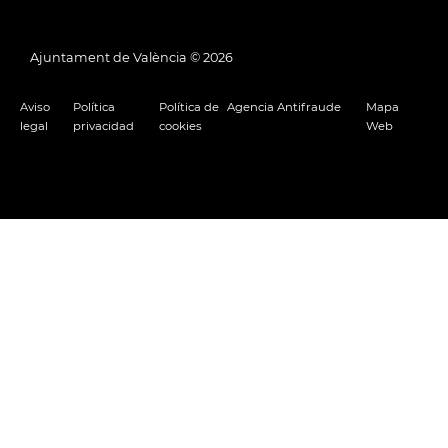
Ajuntament de València ©
2026
Aviso
Política
Política de
Agencia Antifraude
Mapa
legal
privacidad
cookies
Web