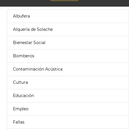
Albufera
Alquería de Solache
Bienestar Social
Bomberos
Contaminación Acústica
Cultura
Educación
Empleo
Fallas