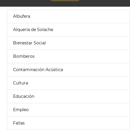
Albufera
Alquería de Solache
Bienestar Social
Bomberos
Contaminación Acústica
Cultura
Educación
Empleo
Fallas