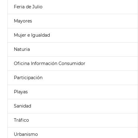
Feria de Julio
Mayores
Mujer e Igualdad
Naturia
Oficina Información Consumidor
Participación
Playas
Sanidad
Tráfico
Urbanismo