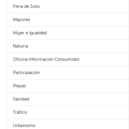
Feria de Julio
Mayores
Mujer e Igualdad
Naturia
Oficina Información Consumidor
Participación
Playas
Sanidad
Tráfico
Urbanismo