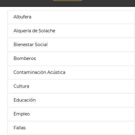
Albufera
Alquería de Solache
Bienestar Social
Bomberos
Contaminación Acústica
Cultura
Educación
Empleo
Fallas