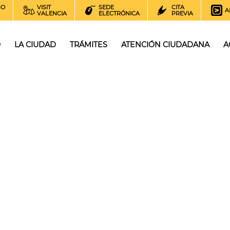
NO
VISIT
SEDE
CITA
A
VALENCIA
ELECTRÓNICA
PREVIA
O
LA CIUDAD
TRÁMITES
ATENCIÓN CIUDADANA
A