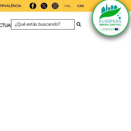
PPVALÈNCIA
VAL
CAS
CTUALIDAD