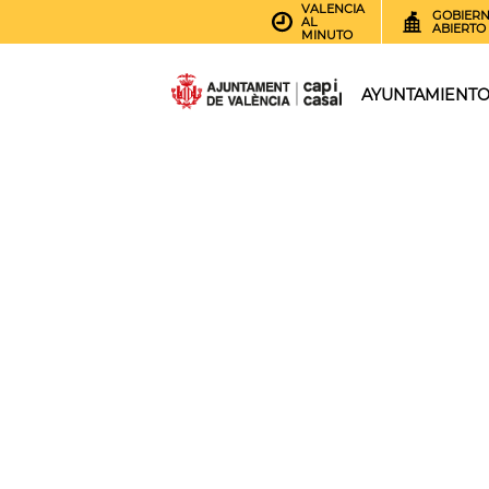
VALENCIA
GOBIER
AL
ABIERTO
MINUTO
AYUNTAMIENT