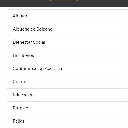
Albufera
Alquería de Solache
Bienestar Social
Bomberos
Contaminación Acústica
Cultura
Educación
Empleo
Fallas