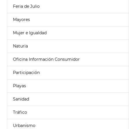
Feria de Julio
Mayores
Mujer e Igualdad
Naturia
Oficina Información Consumidor
Participación
Playas
Sanidad
Tráfico
Urbanismo