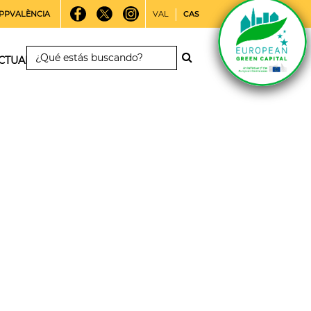
PPVALÈNCIA
VAL
CAS
CTUALIDAD