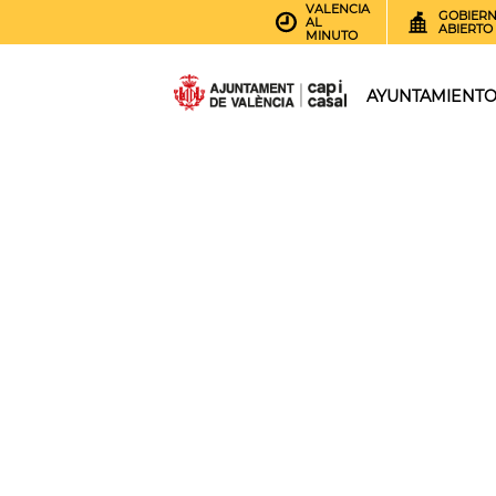
VALENCIA
GOBIER
AL
ABIERTO
MINUTO
AYUNTAMIENT