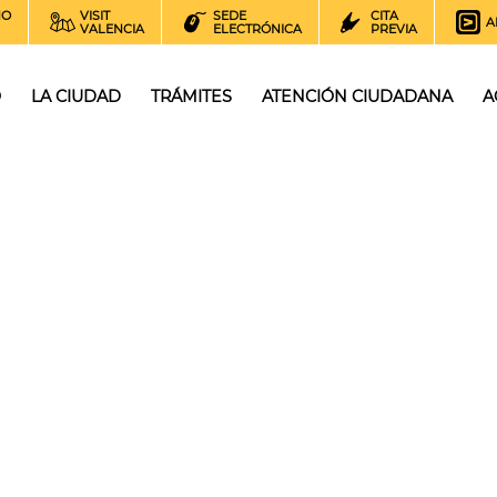
NO
VISIT
SEDE
CITA
A
VALENCIA
ELECTRÓNICA
PREVIA
O
LA CIUDAD
TRÁMITES
ATENCIÓN CIUDADANA
A