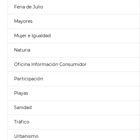
Feria de Julio
Mayores
Mujer e Igualdad
Naturia
Oficina Información Consumidor
Participación
Playas
Sanidad
Tráfico
Urbanismo