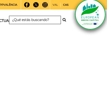
PPVALÈNCIA
VAL
CAS
CTUALIDAD