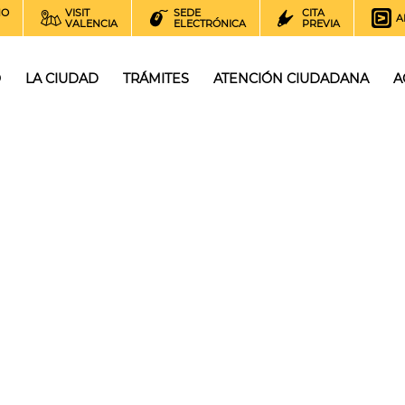
NO
VISIT
SEDE
CITA
A
VALENCIA
ELECTRÓNICA
PREVIA
O
LA CIUDAD
TRÁMITES
ATENCIÓN CIUDADANA
A