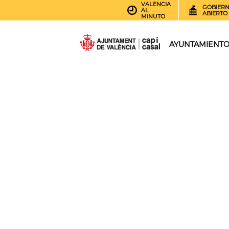
VALENCIA
GOBIER
AL
ABIERTO
MINUTO
AYUNTAMIENT