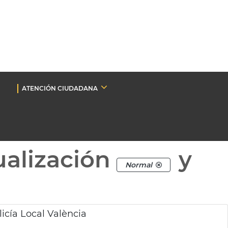
ATENCIÓN CIUDADANA
ualización
y
Normal
licía Local València