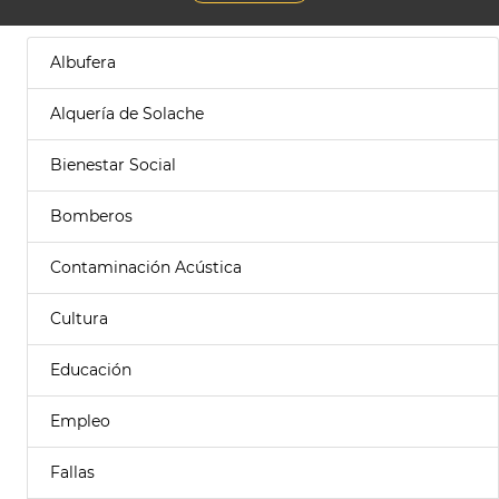
Albufera
Alquería de Solache
Bienestar Social
Bomberos
Contaminación Acústica
Cultura
Educación
Empleo
Fallas