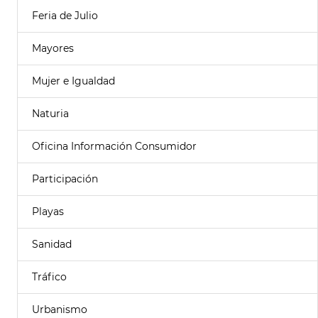
Feria de Julio
Mayores
Mujer e Igualdad
Naturia
Oficina Información Consumidor
Participación
Playas
Sanidad
Tráfico
Urbanismo