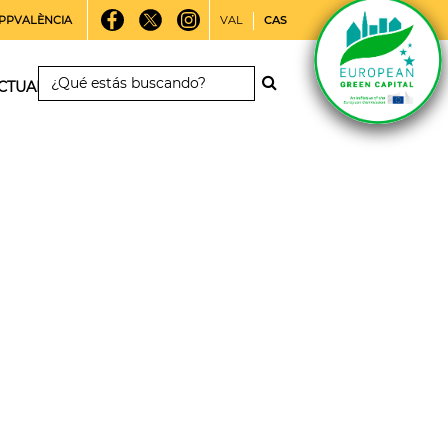
PPVALÈNCIA
VAL
CAS
CTUALIDAD