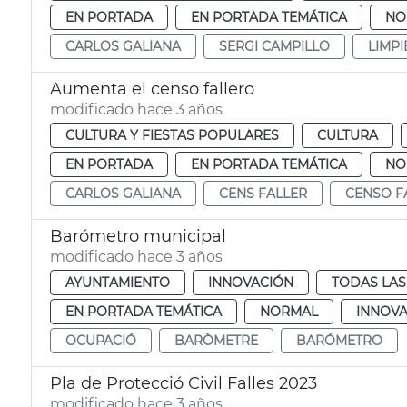
EN PORTADA
EN PORTADA TEMÁTICA
NO
CARLOS GALIANA
SERGI CAMPILLO
LIMPI
Aumenta el censo fallero
modificado hace 3 años
CULTURA Y FIESTAS POPULARES
CULTURA
EN PORTADA
EN PORTADA TEMÁTICA
NO
CARLOS GALIANA
CENS FALLER
CENSO F
Barómetro municipal
modificado hace 3 años
AYUNTAMIENTO
INNOVACIÓN
TODAS LAS
EN PORTADA TEMÁTICA
NORMAL
INNOV
OCUPACIÓ
BARÒMETRE
BARÓMETRO
Pla de Protecció Civil Falles 2023
modificado hace 3 años