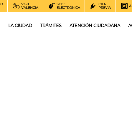
NO
VISIT
SEDE
CITA
A
VALENCIA
ELECTRÓNICA
PREVIA
O
LA CIUDAD
TRÁMITES
ATENCIÓN CIUDADANA
A