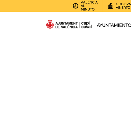
VALENCIA
GOBIER
AL
ABIERTO
MINUTO
AYUNTAMIENT