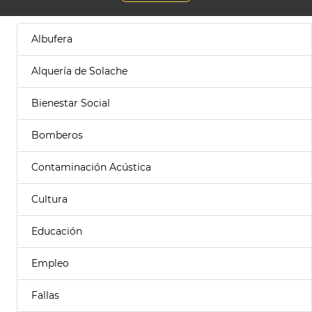
Albufera
Alquería de Solache
Bienestar Social
Bomberos
Contaminación Acústica
Cultura
Educación
Empleo
Fallas