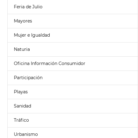
Feria de Julio
Mayores
Mujer e Igualdad
Naturia
Oficina Información Consumidor
Participación
Playas
Sanidad
Tráfico
Urbanismo