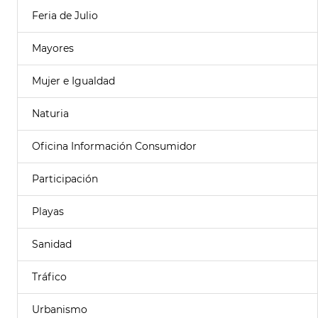
Feria de Julio
Mayores
Mujer e Igualdad
Naturia
Oficina Información Consumidor
Participación
Playas
Sanidad
Tráfico
Urbanismo