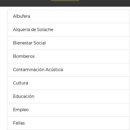
Albufera
Alquería de Solache
Bienestar Social
Bomberos
Contaminación Acústica
Cultura
Educación
Empleo
Fallas