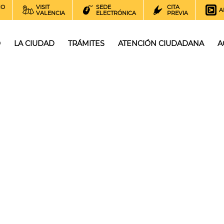
NO
VISIT
SEDE
CITA
A
VALENCIA
ELECTRÓNICA
PREVIA
O
LA CIUDAD
TRÁMITES
ATENCIÓN CIUDADANA
A