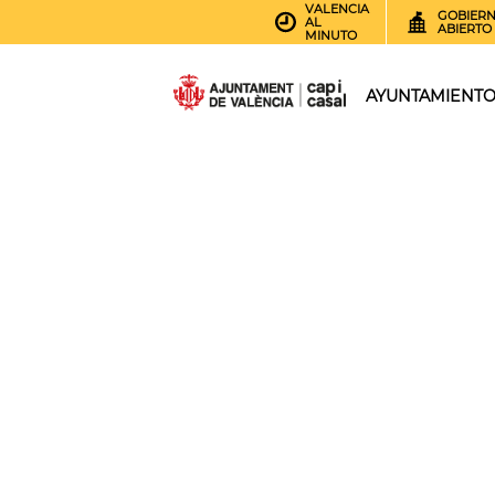
VALENCIA
GOBIER
AL
ABIERTO
MINUTO
AYUNTAMIENT