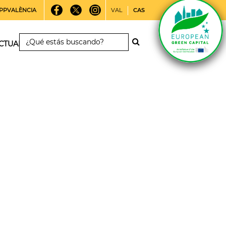
PPVALÈNCIA
VAL
CAS
CTUALIDAD