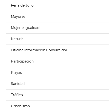
Feria de Julio
Mayores
Mujer e Igualdad
Naturia
Oficina Información Consumidor
Participación
Playas
Sanidad
Tráfico
Urbanismo