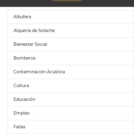
Albufera
Alquería de Solache
Bienestar Social
Bomberos
Contaminación Acústica
Cultura
Educación
Empleo
Fallas