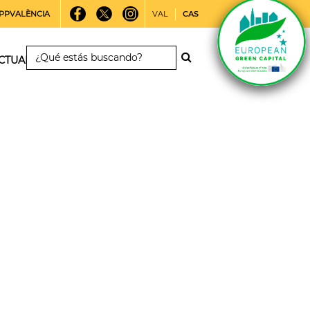
PPVALÈNCIA
VAL
CAS
CTUALIDAD