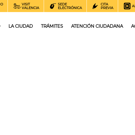
NO
VISIT
SEDE
CITA
A
VALENCIA
ELECTRÓNICA
PREVIA
O
LA CIUDAD
TRÁMITES
ATENCIÓN CIUDADANA
A