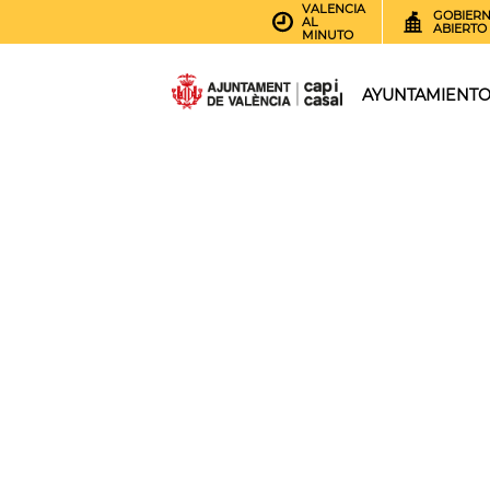
VALENCIA
GOBIER
AL
ABIERTO
MINUTO
AYUNTAMIENT