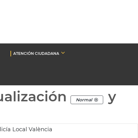
ATENCIÓN CIUDADANA
ualización
y
Normal
licía Local València