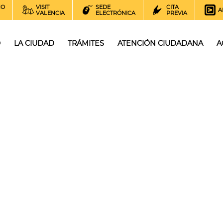
NO
VISIT
SEDE
CITA
A
VALENCIA
ELECTRÓNICA
PREVIA
O
LA CIUDAD
TRÁMITES
ATENCIÓN CIUDADANA
A