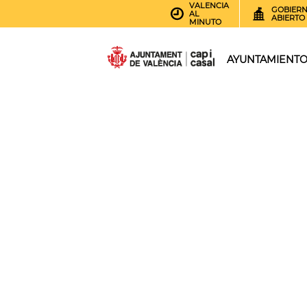
VALENCIA
GOBIER
AL
ABIERTO
MINUTO
AYUNTAMIENT