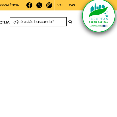
PPVALÈNCIA
VAL
CAS
CTUALIDAD