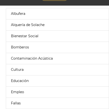
Albufera
Alquería de Solache
Bienestar Social
Bomberos
Contaminación Acústica
Cultura
Educación
Empleo
Fallas