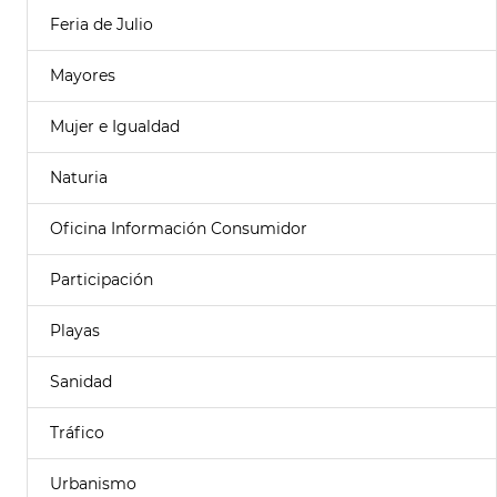
Feria de Julio
Mayores
Mujer e Igualdad
Naturia
Oficina Información Consumidor
Participación
Playas
Sanidad
Tráfico
Urbanismo